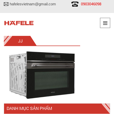
0903046098
hafelesvietnam@gmail.com
JJ
DANH MỤC SẢN PHẨM