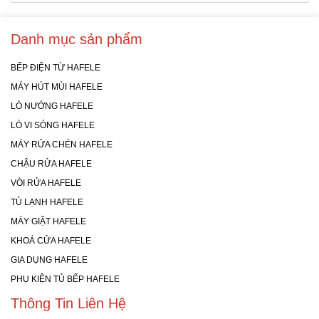
Danh mục sản phẩm
BẾP ĐIỆN TỪ HAFELE
MÁY HÚT MÙI HAFELE
LÒ NƯỚNG HAFELE
LÒ VI SÓNG HAFELE
MÁY RỬA CHÉN HAFELE
CHẬU RỬA HAFELE
VÒI RỬA HAFELE
TỦ LẠNH HAFELE
MÁY GIẶT HAFELE
KHOÁ CỬA HAFELE
GIA DỤNG HAFELE
PHỤ KIỆN TỦ BẾP HAFELE
Thông Tin Liên Hệ