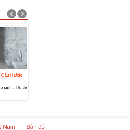
Tìm Hiểu Về Máy Hút Mùi
Tìm Hiểu Về Lò Vi Sóng Hafele
Hafele
Hút mùi Hafele được người dùng
Lò vi sóng Hafele giúp bạn nấu
đánh giá “5 sao” cho...
nướng dễ dàng và...
ệt Nam
Bản đồ