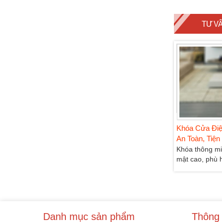
TƯ V
Tìm Hiểu Về Lò Vi Sóng Hafele
Khóa Cửa Điện Tử HAFELE –
An Toàn, Tiện Lợi
Lò vi sóng Hafele giúp bạn nấu
Khóa thông minh tiện lợi, bảo
nướng dễ dàng và...
mật cao, phù hợp...
Danh mục sản phẩm
Thông 