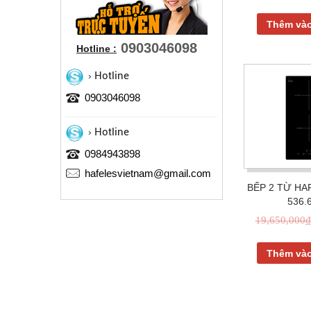
Thêm vào
0903046098
Hotline :
Hotline
0903046098
Hotline
0984943898
hafelesvietnam@gmail.com
BẾP 2 TỪ HA
536.
19,650,000
₫
Thêm vào