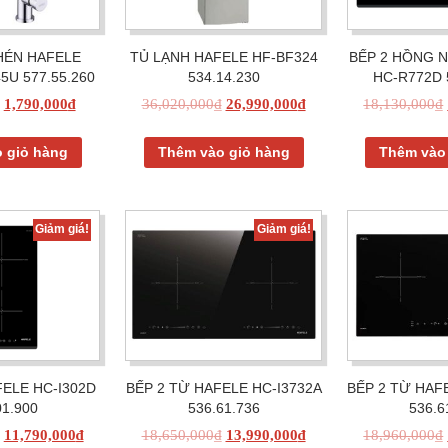
HÉN HAFELE
TỦ LẠNH HAFELE HF-BF324
BẾP 2 HỒNG 
5U 577.55.260
534.14.230
HC-R772D 
1,790,000
₫
36,020,000
₫
26,990,000
₫
18,130,000
₫
 giỏ hàng
Thêm vào giỏ hàng
Thêm vào
Giảm giá!
Giảm giá!
FELE HC-I302D
BẾP 2 TỪ HAFELE HC-I3732A
BẾP 2 TỪ HAF
01.900
536.61.736
536.6
11,790,000
₫
18,650,000
₫
13,990,000
₫
18,960,000
₫