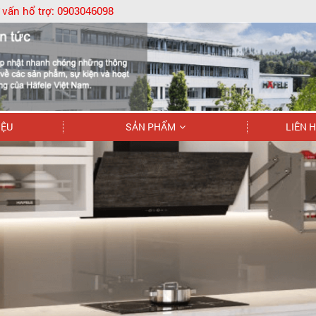
 vấn hổ trợ:
0903046098
IỆU
SẢN PHẨM
LIÊN 