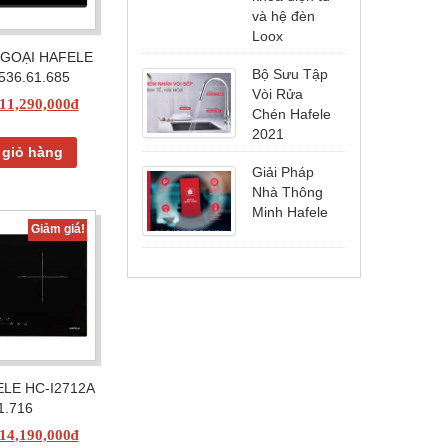
Loox
Bộ Sưu Tập
NGOẠI HAFELE
Vòi Rửa
536.61.685
Chén Hafele
11,290,000
₫
2021
Giải Pháp
 giỏ hàng
Nhà Thông
Minh Hafele
Giảm giá!
Thông báo
tăng thời
gian bảo
hành đối với
khóa điện tử
và hệ đèn
Loox
ELE HC-I2712A
1.716
14,190,000
₫