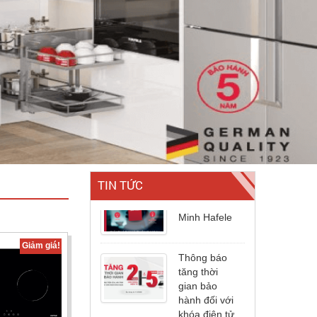
Bộ Sưu Tập
Vòi Rửa
Chén Hafele
2021
Giải Pháp
TIN TỨC
Nhà Thông
Minh Hafele
Thông báo
Giảm giá!
tăng thời
gian bảo
hành đối với
khóa điện tử
và hệ đèn