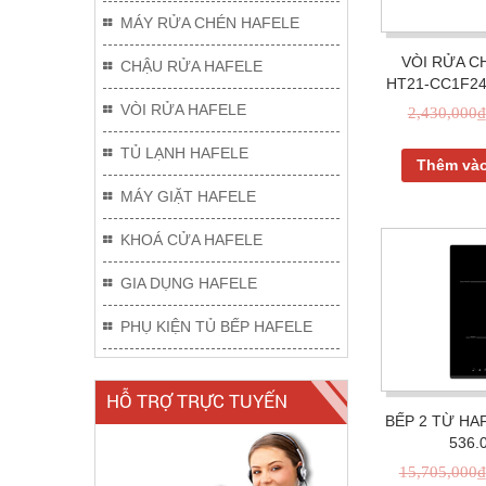
MÁY RỬA CHÉN HAFELE
VÒI RỬA C
CHẬU RỬA HAFELE
HT21-CC1F24
VÒI RỬA HAFELE
2,430,000
₫
TỦ LẠNH HAFELE
Thêm vào
MÁY GIẶT HAFELE
KHOÁ CỬA HAFELE
GIA DỤNG HAFELE
PHỤ KIỆN TỦ BẾP HAFELE
HỖ TRỢ TRỰC TUYẾN
BẾP 2 TỪ HA
536.
15,705,000
₫