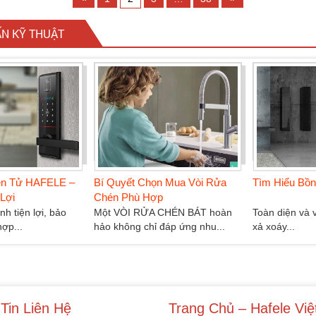
ẤN KỸ THUẬT
Bí Quyết Chọn Mua Vòi Rửa
Tìm Hiểu Bồn Cầu Hafele
Chén Phù Hợp
Một VÒI RỬA CHÉN BÁT hoàn
Toàn diện và vệ sinh : Hệ thống
hảo không chỉ đáp ứng nhu...
xả xoáy...
Tin Liên Hệ
Trang Chủ – Hafele Vi