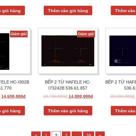
 giỏ hàng
Thêm vào giỏ hàng
Thêm vào
Giảm giá!
Giảm giá!
FELE HC-I302B
BẾP 2 TỪ HAFELE HC-
BẾP 2 TỪ HAF
61.770
I73242B 536.61.857
536.6
14,690,000
₫
19,790,000
₫
14,800,000
₫
20,690,000
₫
 giỏ hàng
Thêm vào giỏ hàng
Thêm vào
1
2
3
…
38