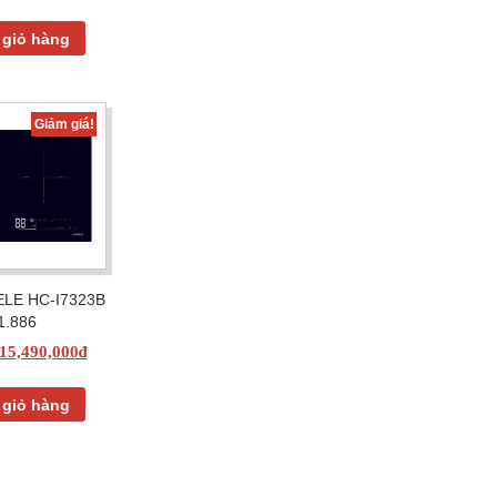
 giỏ hàng
Giảm giá!
ELE HC-I7323B
1.886
15,490,000
₫
 giỏ hàng