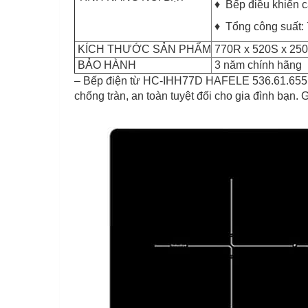
♦ Bếp điều khiển 
♦ Tổng công suất:
KÍCH THƯỚC SẢN PHẨM
770R x 520S x 25
BẢO HÀNH
3 năm chính hãng
– Bếp điện từ HC-IHH77D HAFELE 536.61.655 nh
chống tràn, an toàn tuyệt đối cho gia đình bạn.