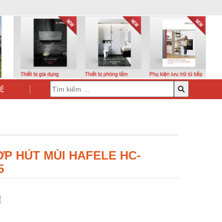
HỆ
ỢP HÚT MÙI HAFELE HC-
5
₫