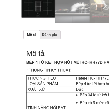
Mô tả
Đánh giá
Mô tả
BẾP 4 TỪ KẾT HỢP HÚT MÙI HC-IHH77D HA
* THÔNG TIN KỸ THUẬT:
THƯƠNG HIỆU
Hafele HC-IHH77
LOẠI SẢN PHẨM
Bếp 4 từ kết hợp h
XUẤT XỨ
Đức
♦ Bếp 04 lò từ kết 
♦ Bếp có 9 mức cô
TÍNH NĂNG NỔI BẬT