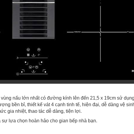
ng nấu lớn nhất có đường kính lên đến 21,5 x 19cm sử dụng 
 lượng bền bỉ, thiết kế vát 4 cạnh tinh tế, hiện đại, dễ dàng 
 gia nhiệt, thao tác dễ dàng, tiện lợi.
 sự lựa chọn hoàn hảo cho gian bếp nhà bạn.