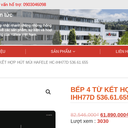
 vấn hổ trợ:
0903046098
IỆU
SẢN PHẨM
LIÊN 
KẾT HỢP HÚT MÙI HAFELE HC-IHH77D 536.61.655
BẾP 4 TỪ KẾT H
IHH77D 536.61.65
82,546,000
₫
61,890,000
Lượt xem :
3030