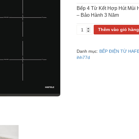
Bếp 4 Từ Kết Hợp Hút Mùi
– Bảo Hành 3 Năm
BẾP
Thêm vào giỏ hàn
4
TỪ
KẾT
Danh mục:
BẾP ĐIỆN TỪ HAF
HỢP
ihh77d
HÚT
MÙI
HAFELE
HC-
IHH77D
536.61.655
số
lượng