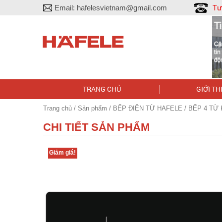
Tư
Email:
hafelesvietnam@gmail.com
TRANG CHỦ
GIỚI TH
Trang chủ
/
Sản phẩm
/
BẾP ĐIỆN TỪ HAFELE
/ BẾP 4 TỪ 
CHI TIẾT SẢN PHẨM
Giảm giá!