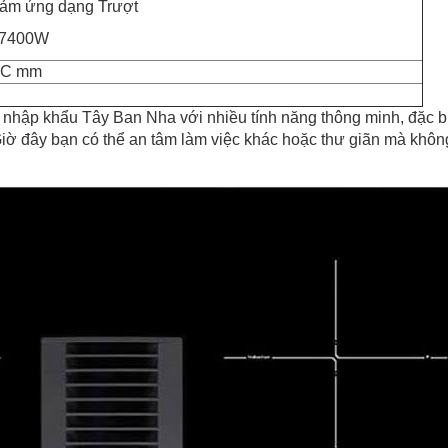
cảm ứng dạng Trượt
 7400W
0C mm
ập khẩu Tây Ban Nha với nhiều tính năng thông minh, đặc biệt
 Giờ đây bạn có thể an tâm làm việc khác hoặc thư giãn mà không