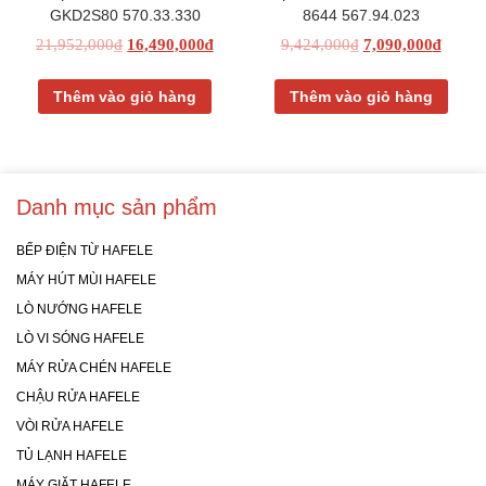
GKD2S80 570.33.330
8644 567.94.023
21,952,000
₫
16,490,000
₫
9,424,000
₫
7,090,000
₫
Thêm vào giỏ hàng
Thêm vào giỏ hàng
Danh mục sản phẩm
BẾP ĐIỆN TỪ HAFELE
MÁY HÚT MÙI HAFELE
LÒ NƯỚNG HAFELE
LÒ VI SÓNG HAFELE
MÁY RỬA CHÉN HAFELE
CHẬU RỬA HAFELE
VÒI RỬA HAFELE
TỦ LẠNH HAFELE
MÁY GIẶT HAFELE