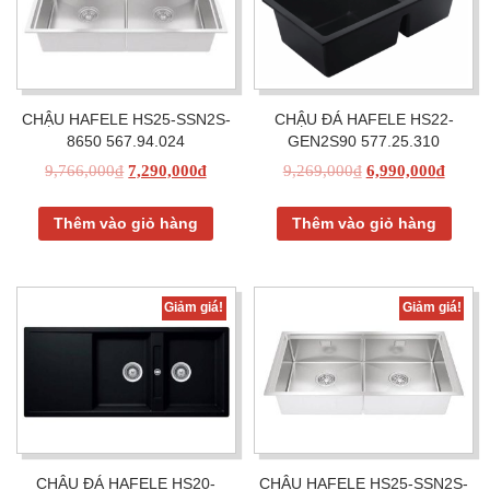
CHẬU HAFELE HS25-SSN2S-
CHẬU ĐÁ HAFELE HS22-
8650 567.94.024
GEN2S90 577.25.310
9,766,000
₫
7,290,000
₫
9,269,000
₫
6,990,000
₫
Thêm vào giỏ hàng
Thêm vào giỏ hàng
Giảm giá!
Giảm giá!
CHẬU ĐÁ HAFELE HS20-
CHẬU HAFELE HS25-SSN2S-