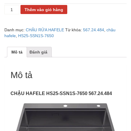
CHẬU
Thêm vào giỏ hàng
HAFELE
HS25-
SSN1S-
Danh mục:
CHẬU RỬA HAFELE
Từ khóa:
567.24.484
,
chậu
7650
hafele
,
HS25-SSN1S-7650
567.24.484
số
lượng
Mô tả
Đánh giá
Mô tả
CHẬU HAFELE HS25-SSN1S-7650 567.24.484