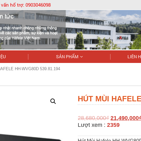
 vấn hổ trợ:
0903046098
IỆU
SẢN PHẨM
LIÊN 
HAFELE HH-WVG80D 539.81.194
HÚT MÙI HAFELE
28,680,000
₫
21,490,000
Lượt xem :
2359
Hút Mùi Hafele HH-WVG80D