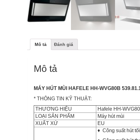
Mô tả
Đánh giá
Mô tả
MÁY HÚT MÙI HAFELE HH-WVG80B 539.81.
* THÔNG TIN KỸ THUẬT:
THƯƠNG HIỆU
Hafele HH-WVG8
LOẠI SẢN PHẨM
Máy hút mùi
XUẤT XỨ
EU
♦ Công suất hút tô