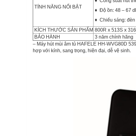
♦ Công suất hút t
TÍNH NĂNG NỔI BẬT
♦ Độ ồn: 48 – 67 
♦ Chiếu sáng: đe
KÍCH THƯỚC SẢN PHẨM
800R x 513S x 31
BẢO HÀNH
3 năm chính hãng
– Máy hút mùi âm tủ HAFELE HH-WVG80D 539.
hợp với kính, sang trọng, hiện đại, dễ vệ sinh.