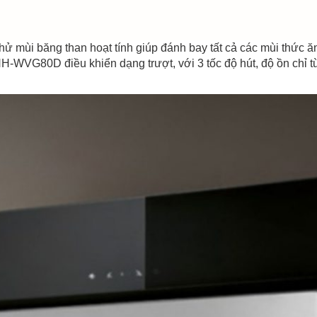
ử mùi băng than hoạt tính giúp đánh bay tất cả các mùi thức ă
̉ HH-WVG80D điều khiển dạng trượt, với 3 tốc độ hút, độ ồn chỉ 