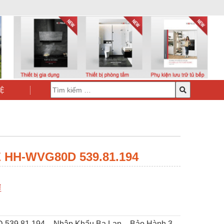
HỆ
 HH-WVG80D 539.81.194
₫
 539.81.194 – Nhập Khẩu Ba Lan – Bảo Hành 3