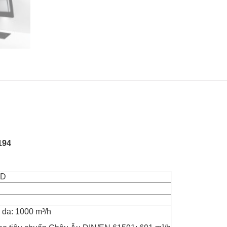
194
0D
́i đa: 1000 m³/h