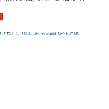
g
ELE
Từ khóa:
539.81.194
,
hh-wvg8d
,
MÁY HÚT MÙI