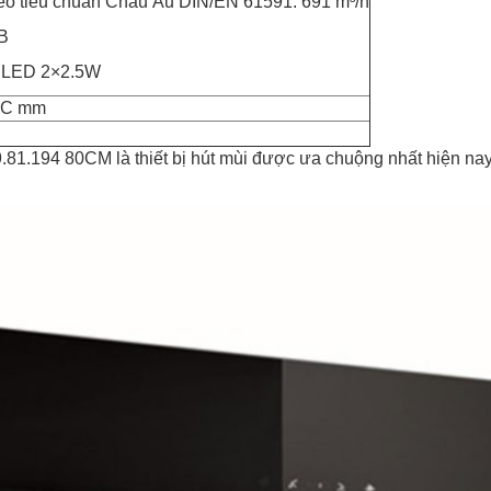
heo tiêu chuẩn Châu Âu DIN/EN 61591: 691 m³/h
dB
̀n LED 2×2.5W
6C mm
81.194 80CM là thiết bị hút mùi được ưa chuộng nhất hiện nay