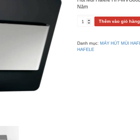
Năm
HÚT
Thêm vào giỏ hàn
MÙI
HAFELE
HH-
Danh mục:
MÁY HÚT MÙI HAF
WVG80D
HAFELE
539.81.194
số
lượng