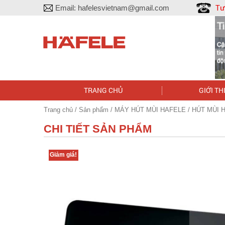
Tư
Email:
hafelesvietnam@gmail.com
TRANG CHỦ
GIỚI TH
Trang chủ
/
Sản phẩm
/
MÁY HÚT MÙI HAFELE
/ HÚT MÙI 
CHI TIẾT SẢN PHẨM
Giảm giá!