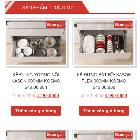
SẢN PHẨM TƯƠNG TỰ
Giảm giá!
Giảm giá!
KỆ ĐỰNG XOONG NỒI
KỆ ĐỰNG BÁT ĐĨA KASON
KASON 600MM KOSMO
FLEX 900MM KOSMO
549.08.864
549.08.888
3,000,000
₫
2,290,000
₫
4,160,000
₫
3,090,000
₫
Thêm vào giỏ hàng
Thêm vào giỏ hàng
Giảm giá!
Giảm giá!