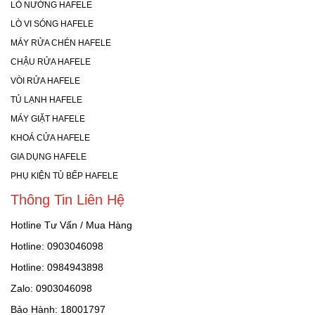
LÒ NƯỚNG HAFELE
LÒ VI SÓNG HAFELE
MÁY RỬA CHÉN HAFELE
CHẬU RỬA HAFELE
VÒI RỬA HAFELE
TỦ LẠNH HAFELE
MÁY GIẶT HAFELE
KHOÁ CỬA HAFELE
GIA DỤNG HAFELE
PHỤ KIỆN TỦ BẾP HAFELE
Thông Tin Liên Hệ
Hotline Tư Vấn / Mua Hàng
Hotline: 0903046098
Hotline: 0984943898
Zalo: 0903046098
Bảo Hành: 18001797