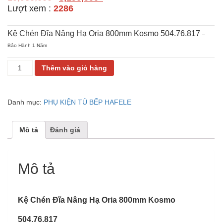
Lượt xem :
2286
Kệ Chén Đĩa Nâng Hạ Oria 800mm Kosmo 504.76.817
–
Bảo Hành 1 Năm
KỆ
Thêm vào giỏ hàng
CHÉN
ĐĨA
NÂNG
Danh mục:
PHỤ KIỆN TỦ BẾP HAFELE
HẠ
ORIA
800MM
Mô tả
Đánh giá
KOSMO
504.76.817
số
lượng
Mô tả
Kệ Chén Đĩa Nâng Hạ Oria 800mm Kosmo
504.76.817