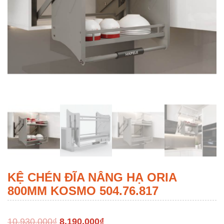
KỆ CHÉN ĐĨA NÂNG HẠ ORIA
800MM KOSMO 504.76.817
10,930,000
₫
8,190,000
₫