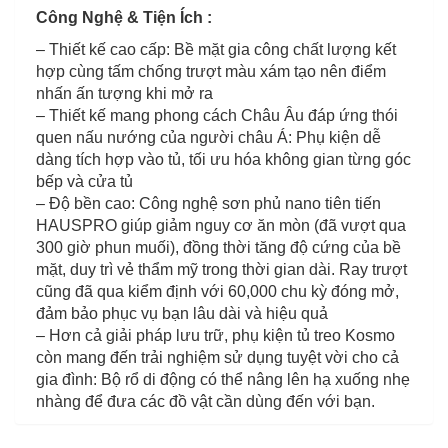
Công Nghệ & Tiện Ích :
– Thiết kế cao cấp: Bề mặt gia công chất lượng kết
hợp cùng tấm chống trượt màu xám tạo nên điểm
nhấn ấn tượng khi mở ra
– Thiết kế mang phong cách Châu Âu đáp ứng thói
quen nấu nướng của người châu Á: Phụ kiện dễ
dàng tích hợp vào tủ, tối ưu hóa không gian từng góc
bếp và cửa tủ
– Độ bền cao: Công nghệ sơn phủ nano tiên tiến
HAUSPRO giúp giảm nguy cơ ăn mòn (đã vượt qua
300 giờ phun muối), đồng thời tăng độ cứng của bề
mặt, duy trì vẻ thẩm mỹ trong thời gian dài. Ray trượt
cũng đã qua kiểm định với 60,000 chu kỳ đóng mở,
đảm bảo phục vụ bạn lâu dài và hiệu quả
– Hơn cả giải pháp lưu trữ, phụ kiện tủ treo Kosmo
còn mang đến trải nghiệm sử dụng tuyệt vời cho cả
gia đình: Bộ rổ di động có thể nâng lên hạ xuống nhẹ
nhàng để đưa các đồ vật cần dùng đến với bạn.