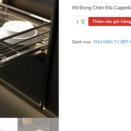
Rổ Đựng Chén Đĩa Cappe
KỆ
Thêm vào giỏ hàn
ĐỰNG
CHÉN
ĐĨA
Danh mục:
PHỤ KIỆN TỦ BẾP
CAPPELLA
700MM
HAFELE
549.08.011
số
lượng