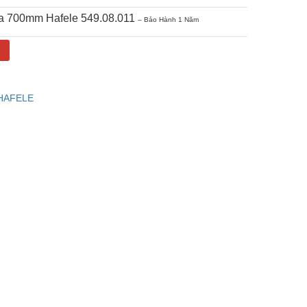
lla 700mm Hafele 549.08.011
– Bảo Hành 1 Năm
g
 HAFELE