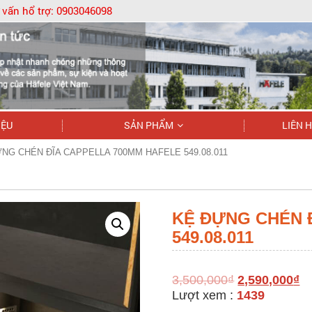
 vấn hổ trợ:
0903046098
IỆU
SẢN PHẨM
LIÊN 
ỰNG CHÉN ĐĨA CAPPELLA 700MM HAFELE 549.08.011
KỆ ĐỰNG CHÉN 
549.08.011
3,500,000
₫
2,590,000
₫
Lượt xem :
1439