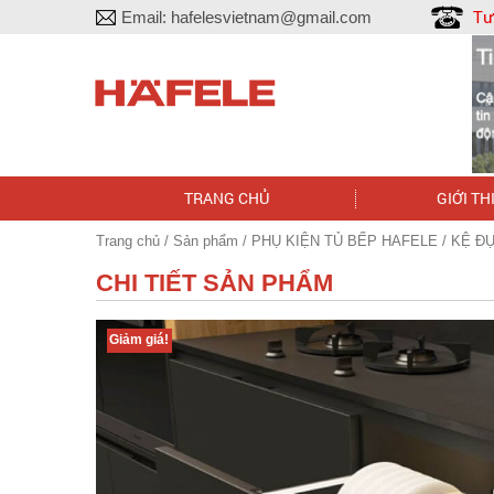
Tư
Email:
hafelesvietnam@gmail.com
TRANG CHỦ
GIỚI TH
Trang chủ
/
Sản phẩm
/
PHỤ KIỆN TỦ BẾP HAFELE
/ KỆ Đ
CHI TIẾT SẢN PHẨM
Giảm giá!