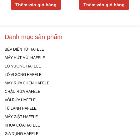
Thêm vào giỏ hàng
Thêm vào giỏ hàng
Danh mục sản phẩm
BẾP ĐIỆN TỪ HAFELE
MÁY HÚT MÙI HAFELE
LÒ NƯỚNG HAFELE
LÒ VI SÓNG HAFELE
MÁY RỬA CHÉN HAFELE
CHẬU RỬA HAFELE
VÒI RỬA HAFELE
TỦ LẠNH HAFELE
MÁY GIẶT HAFELE
KHOÁ CỬA HAFELE
GIA DỤNG HAFELE