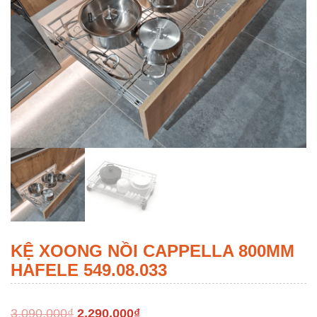
KỆ XOONG NỒI CAPPELLA 800MM
HAFELE 549.08.033
3,090,000
₫
2,290,000
₫