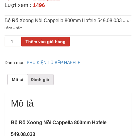
Lượt xem :
1496
Bộ Rổ Xoong Nồi Cappella 800mm Hafele 549.08.033
– Bảo
Hành 1 Năm
KỆ
Thêm vào giỏ hàng
XOONG
NỒI
CAPPELLA
Danh mục:
PHỤ KIỆN TỦ BẾP HAFELE
800MM
HAFELE
549.08.033
Mô tả
Đánh giá
số
lượng
Mô tả
Bộ Rổ Xoong Nồi Cappella 800mm Hafele
549.08.033