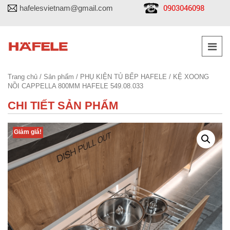
0903046098
hafelesvietnam@gmail.com
Trang chủ
/
Sản phẩm
/
PHỤ KIỆN TỦ BẾP HAFELE
/ KỆ XOONG
NỒI CAPPELLA 800MM HAFELE 549.08.033
CHI TIẾT SẢN PHẨM
Giảm giá!