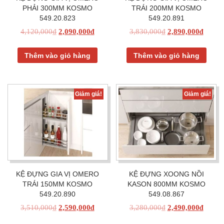
PHẢI 300MM KOSMO
TRÁI 200MM KOSMO
549.20.823
549.20.891
4,120,000
₫
2,090,000
₫
3,830,000
₫
2,890,000
₫
Thêm vào giỏ hàng
Thêm vào giỏ hàng
Giảm giá!
Giảm giá!
KỆ ĐỰNG GIA VỊ OMERO
KỆ ĐỰNG XOONG NỒI
TRÁI 150MM KOSMO
KASON 800MM KOSMO
549.20.890
549.08.867
3,510,000
₫
2,590,000
₫
3,280,000
₫
2,490,000
₫