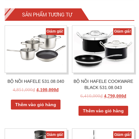
SẢN PHẨM TƯƠNG TỰ
Giảm giá!
Giảm giá!
BỘ NỒI HAFELE 531.08.040
BỘ NỒI HAFELE COOKWARE
BLACK 531.08.043
4,851,000
₫
4,100,000
₫
6,410,000
₫
4,790,000
₫
Thêm vào giỏ hàng
Thêm vào giỏ hàng
Giảm giá!
Giảm giá!