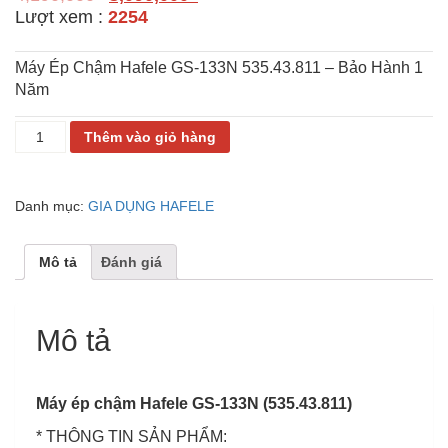
Lượt xem :
2254
Máy Ép Chậm Hafele GS-133N 535.43.811 – Bảo Hành 1
Năm
MÁY
Thêm vào giỏ hàng
ÉP
CHẬM
HAFELE
Danh mục:
GIA DỤNG HAFELE
GS-
133N
535.43.811
Mô tả
Đánh giá
535.43.811
số
lượng
Mô tả
Máy ép chậm Hafele GS-133N (535.43.811)
* THÔNG TIN SẢN PHẨM: