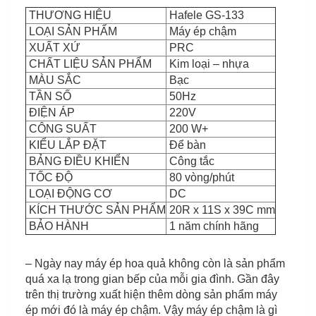
THƯƠNG HIỆU
Hafele GS-133
LOẠI SẢN PHẨM
Máy ép chậm
XUẤT XỨ
PRC
CHẤT LIỆU SẢN PHẨM
Kim loại – nhựa
MÀU SẮC
Bạc
TẦN SỐ
50Hz
ĐIỆN ÁP
220V
CÔNG SUẤT
200 W+
KIỂU LẮP ĐẶT
Để bàn
BẢNG ĐIỀU KHIỂN
Công tắc
TỐC ĐỘ
80 vòng/phút
LOẠI ĐỘNG CƠ
DC
KÍCH THƯỚC SẢN PHẨM
20R x 11S x 39C mm
BẢO HÀNH
1 năm chính hãng
– Ngày nay máy ép hoa quả không còn là sản phẩm
quá xa lạ trong gian bếp của mỗi gia đình. Gần đây
trên thị trường xuất hiện thêm dòng sản phẩm máy
ép mới đó là máy ép chậm. Vậy máy ép chậm là gì