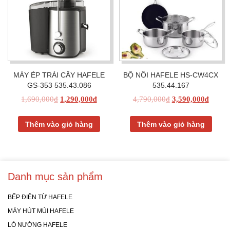
MÁY ÉP TRÁI CÂY HAFELE
BỘ NỒI HAFELE HS-CW4CX
GS-353 535.43.086
535.44.167
1,690,000
₫
1,290,000
₫
4,790,000
₫
3,590,000
₫
Thêm vào giỏ hàng
Thêm vào giỏ hàng
Danh mục sản phẩm
BẾP ĐIỆN TỪ HAFELE
MÁY HÚT MÙI HAFELE
LÒ NƯỚNG HAFELE