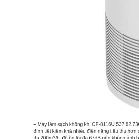
– Máy làm sạch không khí CF-8116U 537.82.730 đ
đình tiết kiệm khá nhiều điện năng tiêu thụ hơn
đa 200m3/h, độ ồn tối đa 67dB nên không ảnh h