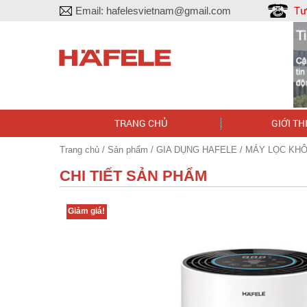
Tư
Email:
hafelesvietnam@gmail.com
TRANG CHỦ
GIỚI TH
Trang chủ
/
Sản phẩm
/
GIA DỤNG HAFELE
/ MÁY LỌC KHÔN
CHI TIẾT SẢN PHẨM
Giảm giá!