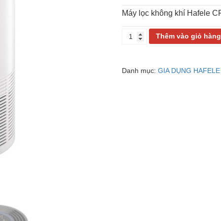
Máy lọc không khí Hafele 
MÁY
Thêm vào giỏ hàn
LỌC
KHÔNG
KHÍ
Danh mục:
GIA DỤNG HAFELE
HAFELE
CF-
8116U
537.82.730
số
lượng