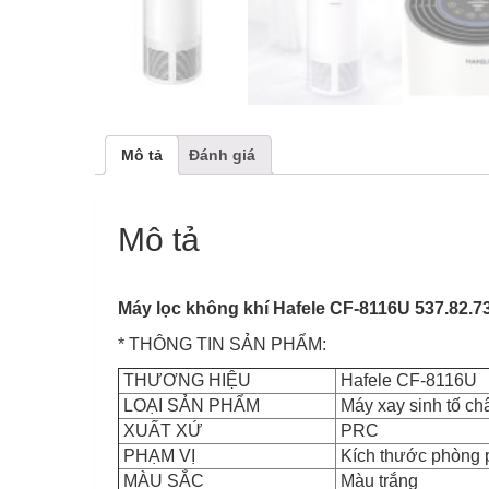
Mô tả
Đánh giá
Mô tả
Máy lọc không khí Hafele CF-8116U 537.82.7
* THÔNG TIN SẢN PHẨM:
THƯƠNG HIỆU
Hafele CF-8116U
LOẠI SẢN PHẨM
Máy xay sinh tố ch
XUẤT XỨ
PRC
PHẠM VỊ
Kích thước phòng 
MÀU SẮC
Màu trắng