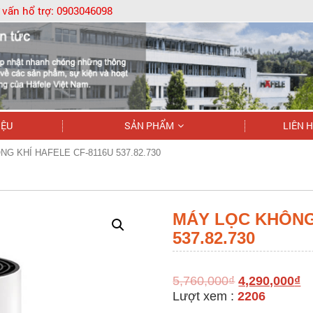
 vấn hổ trợ:
0903046098
IỆU
SẢN PHẨM
LIÊN 
G KHÍ HAFELE CF-8116U 537.82.730
MÁY LỌC KHÔNG
537.82.730
5,760,000
₫
4,290,000
₫
Lượt xem :
2206