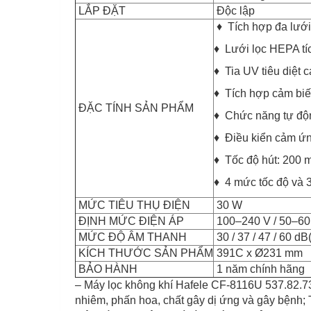
LẮP ĐẶT
Độc lập
♦ Tích hợp đa lưới 
♦ Lưới lọc HEPA tíc
♦ Tia UV tiêu diệt c
♦ Tích hợp cảm biế
ĐẶC TÍNH SẢN PHẨM
♦ Chức năng tự độn
♦ Điều kiển cảm ứ
♦ Tốc độ hút: 200 m
♦ 4 mức tốc độ và 3 
MỨC TIÊU THỤ ĐIỆN
30 W
ĐỊNH MỨC ĐIỆN ÁP
100–240 V / 50–60
MỨC ĐỘ ÂM THANH
30 / 37 / 47 / 60 dB
KÍCH THƯỚC SẢN PHẨM
391C x Ø231 mm
BẢO HÀNH
1 năm chính hãng
– Máy lọc không khí Hafele CF-8116U 537.82.730
nhiêm, phấn hoa, chất gây dị ứng và gây bệnh; Ti