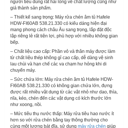
người tiêu dùng rất hài lòng về chất lượng cũng như
giá thành sản phẩm.
– Thiết kế sang trọng: Máy rửa chén âm tủ Hafele
HDW-FI60AB 538.21.330 có kiểu dáng hiện đại
mang phong cách châu Âu sang trọng, lắp đặt độc
lập riêng lẻ rất tiện lợi, phù hợp với nhiều không gian
bếp.
– Chất liệu cao cấp: Phần vỏ và thân máy được làm
từ chất liệu thép không gỉ cao cấp, dễ dàng vệ sinh
lau chùi và hạn chế các va chạm hư hỏng khi di
chuyển máy.
– Sức chứa lớn: Máy rửa chén âm tủ Hafele HDW-
FI60AB 538.21.330 có không gian chứa lớn, đựng
được rất nhiều vật dụng từ các vật nhỏ như dao, thìa,
nĩa, kéo, chén đến các vật dụng có kích thước lớn
như xoong, nồi.
– Mức tiêu thụ nước thấp: Máy rửa tiêu hao nước ít
hơn so với rửa chén bằng tay thông thường cho
cùng một lượng bát đĩa, sử dụng
máy rửa chén
giúp