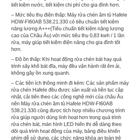
tiết kiệm nước, tiết kiệm chi phí cho gia đình hơn.
– Mức tiêu thụ điện thấp: Máy rửa chén âm tủ Hafele
HDW-FI60AB 538.21.330 có tiêu chuẩn tiết kiệm
năng lượng A+++(Tiêu chuẩn tiết kiệm năng lượng
cao của Châu Âu) với mức tiêu thụ 0,83 kwh / 1 lần
rửa, máy giúp tiết kiệm điện năng cho gia đình tốt
hơn.
– Độ ồn thấp: Khi hoạt động rửa chén bát hay quá
trình sấy khô bát đĩa, máy đều vận hành rất êm ái,
không gây ồn xung quanh.
– Các tiện ích thông minh đi kèm: Các sản phẩm máy
rửa chén Hafele đều được sản xuất và liên tục cập
nhật, cải tiến theo các công nghệ mới của châu Âu
nên Máy rửa chén âm tủ Hafele HDW-FI60AB
538.21.330 cũng được tích hợp nhiều chương trình
rửa giúp người dùng linh hoạt hơn trong quá trình
rửa chén bát, màn hình LED hiển thị dễ dàng theo
dõi quá trình hoạt động của máy, bảng điều khiển
phím dễ sử dụng, các chức năng khóa an toàn trẻ