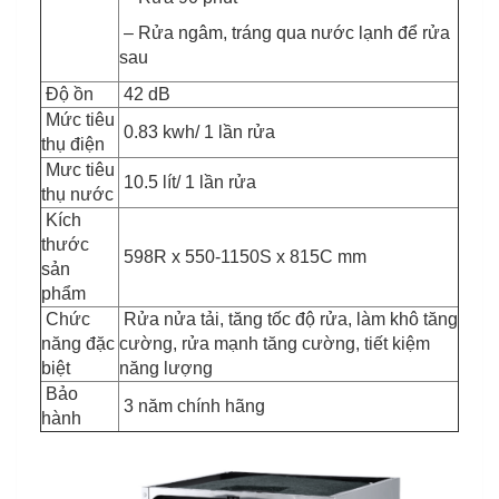
– Rửa ngâm, tráng qua nước lạnh để rửa
sau
Độ ồn
42 dB
Mức tiêu
0.83 kwh/ 1 lần rửa
thụ điện
Mưc tiêu
10.5 lít/ 1 lần rửa
thụ nước
Kích
thước
598R x 550-1150S x 815C mm
sản
phẩm
Chức
Rửa nửa tải, tăng tốc độ rửa, làm khô tăng
năng đặc
cường, rửa mạnh tăng cường, tiết kiệm
biệt
năng lượng
Bảo
3 năm chính hãng
hành