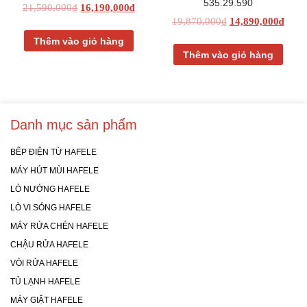
535.29.590
21,590,000
₫
16,190,000
₫
19,870,000
₫
14,890,000
₫
Thêm vào giỏ hàng
Thêm vào giỏ hàng
Danh mục sản phẩm
BẾP ĐIỆN TỪ HAFELE
MÁY HÚT MÙI HAFELE
LÒ NƯỚNG HAFELE
LÒ VI SÓNG HAFELE
MÁY RỬA CHÉN HAFELE
CHẬU RỬA HAFELE
VÒI RỬA HAFELE
TỦ LẠNH HAFELE
MÁY GIẶT HAFELE