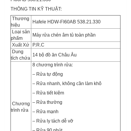
THÔNG TIN KỸ THUẬT:
Thương
Hafele HDW-FI60AB 538.21.330
hiệu
Loại sản
Máy rửa chén âm tủ toàn phần
phẩm
Xuất Xứ
P.R.C
Dung
14 bộ đồ ăn Châu Âu
tích chứa
8 chương trình rửa:
– Rửa tự động
– Rửa nhanh, không cần làm khô
– Rửa tiết kiệm
– Rửa thường
Chương
trình rửa
– Rửa mạnh
– Rửa ly tách dễ vỡ
– Rửa 90 phút