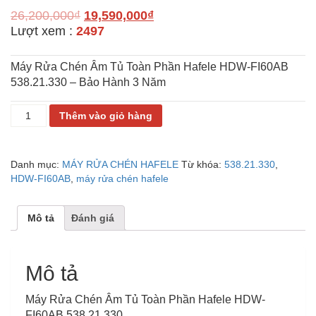
26,200,000
₫
19,590,000
₫
Lượt xem :
2497
Máy Rửa Chén Âm Tủ Toàn Phần Hafele HDW-FI60AB
538.21.330 – Bảo Hành 3 Năm
MÁY
Thêm vào giỏ hàng
RỬA
CHÉN
ÂM
Danh mục:
MÁY RỬA CHÉN HAFELE
Từ khóa:
538.21.330
,
TỦ
HDW-FI60AB
,
máy rửa chén hafele
TOÀN
PHẦN
HAFELE
Mô tả
Đánh giá
HDW-
FI60AB
538.21.330
số
Mô tả
lượng
Máy Rửa Chén Âm Tủ Toàn Phần Hafele HDW-
FI60AB 538.21.330