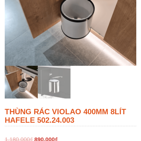
THÙNG RÁC VIOLAO 400MM 8LÍT
HAFELE 502.24.003
1,180,000
₫
890,000
₫