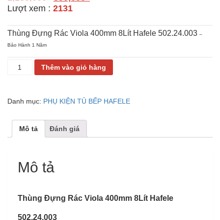
Lượt xem :
2131
Thùng Đựng Rác Viola 400mm 8Lít Hafele 502.24.003
–
Bảo Hành 1 Năm
THÙNG
Thêm vào giỏ hàng
RÁC
VIOLAO
400MM
Danh mục:
PHỤ KIỆN TỦ BẾP HAFELE
8LÍT
HAFELE
502.24.003
Mô tả
Đánh giá
số
lượng
Mô tả
Thùng Đựng Rác Viola 400mm 8Lít Hafele
502.24.003