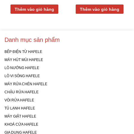
Thêm vào giỏ hàng
Thêm vào giỏ hàng
Danh mục sản phẩm
BẾP ĐIỆN TỪ HAFELE
MÁY HÚT MÙI HAFELE
LÒ NƯỚNG HAFELE
LÒ VI SÓNG HAFELE
MÁY RỬA CHÉN HAFELE
CHẬU RỬA HAFELE
VÒI RỬA HAFELE
TỦ LẠNH HAFELE
MÁY GIẶT HAFELE
KHOÁ CỬA HAFELE
GIA DỤNG HAFELE