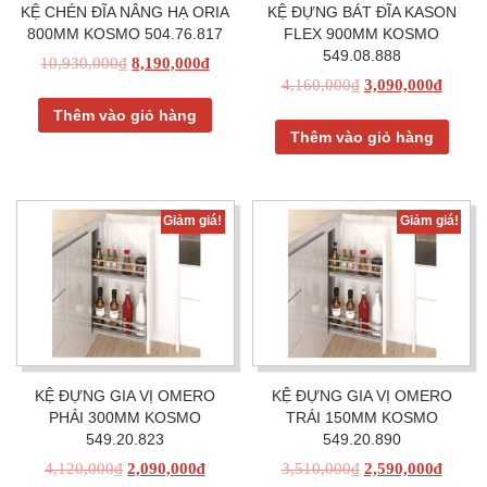
KỆ CHÉN ĐĨA NÂNG HẠ ORIA
KỆ ĐỰNG BÁT ĐĨA KASON
800MM KOSMO 504.76.817
FLEX 900MM KOSMO
549.08.888
10,930,000
₫
8,190,000
₫
4,160,000
₫
3,090,000
₫
Thêm vào giỏ hàng
Thêm vào giỏ hàng
Giảm giá!
Giảm giá!
KỆ ĐỰNG GIA VỊ OMERO
KỆ ĐỰNG GIA VỊ OMERO
PHẢI 300MM KOSMO
TRÁI 150MM KOSMO
549.20.823
549.20.890
4,120,000
₫
2,090,000
₫
3,510,000
₫
2,590,000
₫