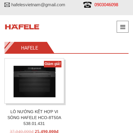
0903046098
hafelesvietnam@gmail.com
HAFELE
Giảm giá!
LÒ NƯỚNG KẾT HỢP VI
SÓNG HAFELE HCO-8T50A
538.01.431
37,040,000
₫
25,490,000
₫