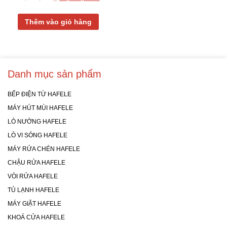
Thêm vào giỏ hàng
Danh mục sản phẩm
BẾP ĐIỆN TỪ HAFELE
MÁY HÚT MÙI HAFELE
LÒ NƯỚNG HAFELE
LÒ VI SÓNG HAFELE
MÁY RỬA CHÉN HAFELE
CHẬU RỬA HAFELE
VÒI RỬA HAFELE
TỦ LẠNH HAFELE
MÁY GIẶT HAFELE
KHOÁ CỬA HAFELE