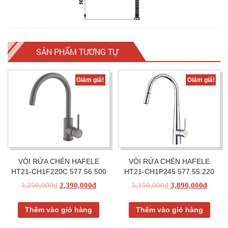
SẢN PHẨM TƯƠNG TỰ
Giảm giá!
Giảm giá!
VÒI RỬA CHÉN HAFELE
VÒI RỬA CHÉN HAFELE
HT21-CH1F220C 577.56.500
HT21-CH1P245 577.55.220
3,250,000
₫
2,390,000
₫
5,150,000
₫
3,890,000
₫
Thêm vào giỏ hàng
Thêm vào giỏ hàng