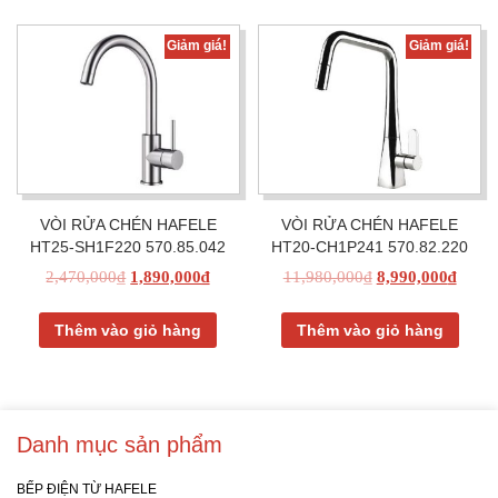
Giảm giá!
Giảm giá!
VÒI RỬA CHÉN HAFELE
VÒI RỬA CHÉN HAFELE
HT25-SH1F220 570.85.042
HT20-CH1P241 570.82.220
2,470,000
₫
1,890,000
₫
11,980,000
₫
8,990,000
₫
Thêm vào giỏ hàng
Thêm vào giỏ hàng
Danh mục sản phẩm
BẾP ĐIỆN TỪ HAFELE