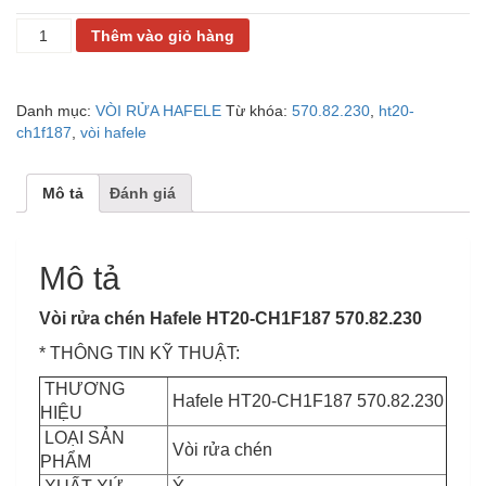
VÒI
Thêm vào giỏ hàng
RỬA
CHÉN
HAFELE
Danh mục:
VÒI RỬA HAFELE
Từ khóa:
570.82.230
,
ht20-
HT20-
ch1f187
,
vòi hafele
CH1F187
570.82.230
số
Mô tả
Đánh giá
lượng
Mô tả
Vòi rửa chén Hafele HT20-CH1F187 570.82.230
* THÔNG TIN KỸ THUẬT:
THƯƠNG
Hafele HT20-CH1F187 570.82.230
HIỆU
LOẠI SẢN
Vòi rửa chén
PHẨM