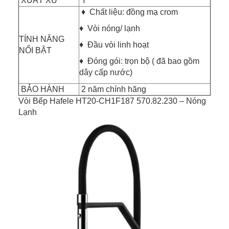
XUẤT XỨ
Ý
♦ Chất liệu: đồng mạ crom
♦ Vòi nóng/ lạnh
TÍNH NĂNG
♦ Đầu vòi linh hoạt
NỔI BẬT
♦ Đóng gói: trọn bộ ( đã bao gồm
dây cấp nước)
BẢO HÀNH
2 năm chính hãng
Vòi Bếp Hafele HT20-CH1F187 570.82.230 – Nóng
Lạnh