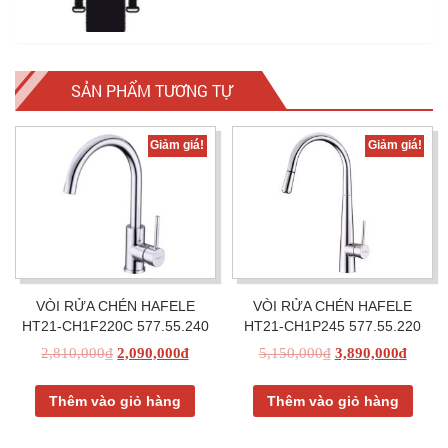
SẢN PHẨM TƯƠNG TỰ
Giảm giá!
Giảm giá!
VÒI RỬA CHÉN HAFELE
VÒI RỬA CHÉN HAFELE
HT21-CH1F220C 577.55.240
HT21-CH1P245 577.55.220
2,810,000
₫
2,090,000
₫
5,150,000
₫
3,890,000
₫
Thêm vào giỏ hàng
Thêm vào giỏ hàng