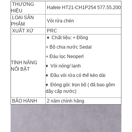
THƯƠNG
Hafele HT21-CH1P254 577.55.200
HIỆU
LOẠI SẢN
Vòi rửa chén
PHẨM
XUẤT XỨ
PRC
♦ Chất liệu: + Đồng
+ Bộ chia nước Sedal
+ Đàu lọc Neoperl
TÍNH NĂNG
♦ Vòi nóng/ lạnh
NỔI BẬT
♦ Đầu vòi rửa có thể kéo dài
♦ Đóng gói: trọn bộ ( đã bao gồm
dây cấp nước)
BẢO HÀNH
2 năm chính hãng