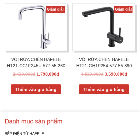
Giảm giá!
Giảm giá!
VÒI RỬA CHÉN HAFELE
VÒI RỬA CHÉN HAFELE
HT21-CC1F245U 577.55.260
HT21-GH1P254 577.55.390
2,430,000
₫
1,790,000
₫
4,830,000
₫
3,590,000
₫
Thêm vào giỏ hàng
Thêm vào giỏ hàng
Danh mục sản phẩm
BẾP ĐIỆN TỪ HAFELE