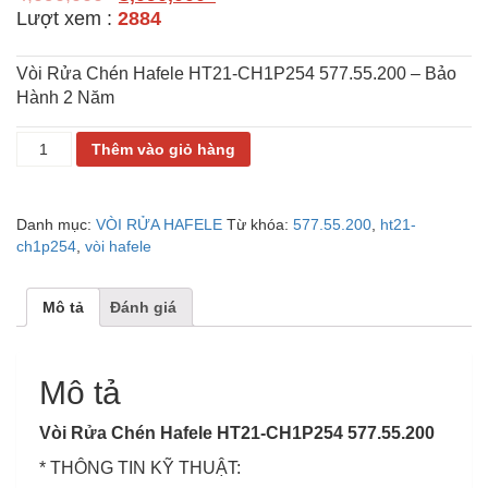
Lượt xem :
2884
Vòi Rửa Chén Hafele HT21-CH1P254 577.55.200 – Bảo
Hành 2 Năm
VÒI
Thêm vào giỏ hàng
RỬA
CHÉN
HAFELE
Danh mục:
VÒI RỬA HAFELE
Từ khóa:
577.55.200
,
ht21-
HT21-
ch1p254
,
vòi hafele
CH1P254
577.55.200
số
Mô tả
Đánh giá
lượng
Mô tả
Vòi Rửa Chén Hafele HT21-CH1P254 577.55.200
* THÔNG TIN KỸ THUẬT: