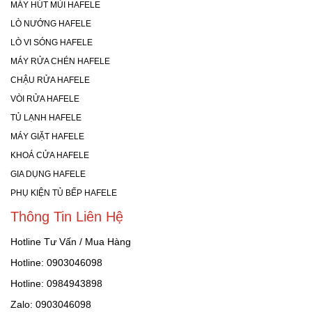
MÁY HÚT MÙI HAFELE
LÒ NƯỚNG HAFELE
LÒ VI SÓNG HAFELE
MÁY RỬA CHÉN HAFELE
CHẬU RỬA HAFELE
VÒI RỬA HAFELE
TỦ LẠNH HAFELE
MÁY GIẶT HAFELE
KHOÁ CỬA HAFELE
GIA DỤNG HAFELE
PHỤ KIỆN TỦ BẾP HAFELE
Thông Tin Liên Hệ
Hotline Tư Vấn / Mua Hàng
Hotline: 0903046098
Hotline: 0984943898
Zalo: 0903046098